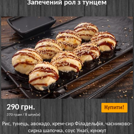
Запечений рол з тунцем
290 грн.
Купити!
370 грам / 8 штук(и)
Рис, тунець, авокадо, крем-сир Філадельфія, часниково-
сирна шапочка, соус Унагі, кунжут