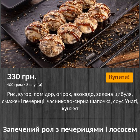
330 грн.
Купити!
400 грам / 8 штук(и)
Рис, вугор, помідор, огірок, авокадо, зелена цибуля,
смажені печериці, часниково-сирна шапочка, соус Унагі,
кунжут
Запечений рол з печерицями і лососем