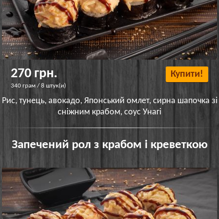
270 грн.
Купити!
340 грам / 8 штук(и)
Рис, тунець, авокадо, Японський омлет, сирна шапочка зі
сніжним крабом, соус Унагі
Запечений рол з крабом і креветкою