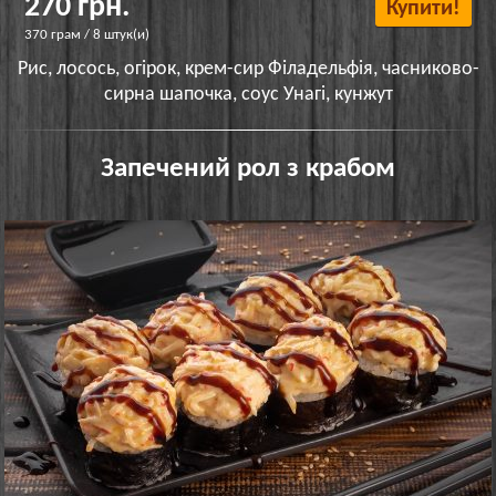
270 грн.
Купити!
370 грам / 8 штук(и)
Рис, лосось, огірок, крем-сир Філадельфія, часниково-
сирна шапочка, соус Унагі, кунжут
Запечений рол з крабом