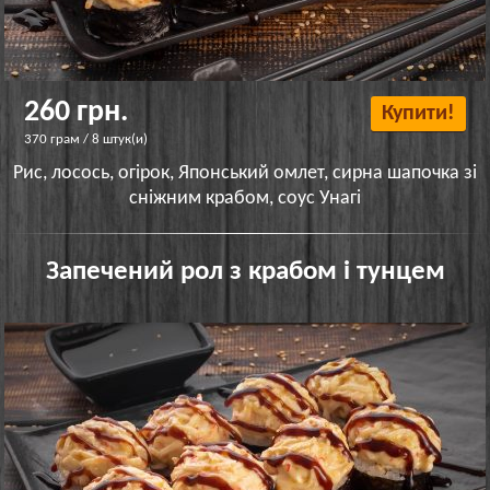
260 грн.
Купити!
370 грам / 8 штук(и)
Рис, лосось, огірок, Японський омлет, сирна шапочка зі
сніжним крабом, соус Унагі
Запечений рол з крабом і тунцем