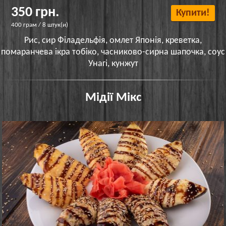
350 грн.
Купити!
400 грам / 8 штук(и)
Рис, сир Філадельфія, омлет Японія, креветка,
помаранчева ікра тобіко, часниково-сирна шапочка, соус
Унагі, кунжут
Мідії Мікс