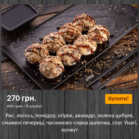
270 грн.
Купити!
400 грам / 8 штук(и)
Рис, лосось, помідор, огірок, авокадо, зелена цибуля,
смажені печериці, часниково-сирна шапочка, соус Унагі,
кунжут