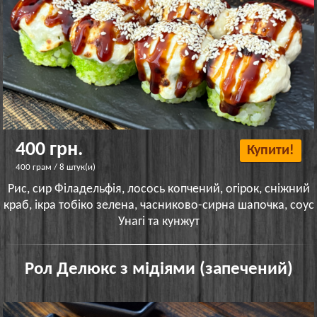
400 грн.
Купити!
400 грам / 8 штук(и)
Рис, сир Філадельфія, лосось копчений, огірок, сніжний
краб, ікра тобіко зелена, часниково-сирна шапочка, соус
Унагі та кунжут
Рол Делюкс з мідіями (запечений)