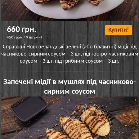
660 грн.
Купити!
450 грам / 9 штук(и)
Справжні Новозеландські зелені (або блакитні) мідії під
часниково-сирним соусом – 3 шт, під гостро-часниковим
соусом – 3 шт, під грибним соусом – 3 шт.
Запечені мідії в мушлях під часниково-
сирним соусом