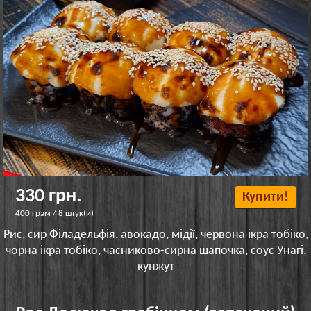
330 грн.
Купити!
400 грам / 8 штук(и)
Рис, сир Філадельфія, авокадо, мідії, червона ікра тобіко,
чорна ікра тобіко, часниково-сирна шапочка, соус Унагі,
кунжут