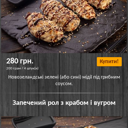
280 грн.
Купити!
200 грам / 4 штук(и)
Новозеландські зелені (або сині) мідії під грибним
соусом.
Запечений рол з крабом і вугром