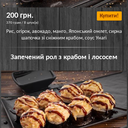
200 грн.
Купити!
370 грам / 8 штук(и)
Рис, огірок, авокадо, манго, Японський омлет, сирна
шапочка зі сніжним крабом, соус Унагі
Запечений рол з крабом і лососем