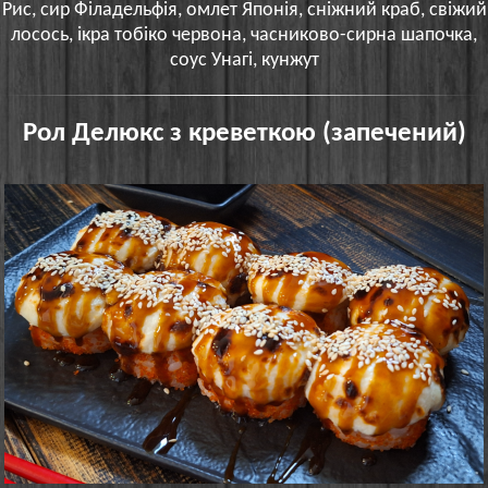
Рис, сир Філадельфія, омлет Японія, сніжний краб, свіжий
лосось, ікра тобіко червона, часниково-сирна шапочка,
соус Унагі, кунжут
Рол Делюкс з креветкою (запечений)