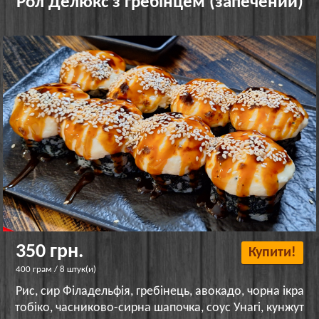
Рол Делюкс з гребінцем (запечений)
350 грн.
Купити!
400 грам / 8 штук(и)
Рис, сир Філадельфія, гребінець, авокадо, чорна ікра
тобіко, часниково-сирна шапочка, соус Унагі, кунжут