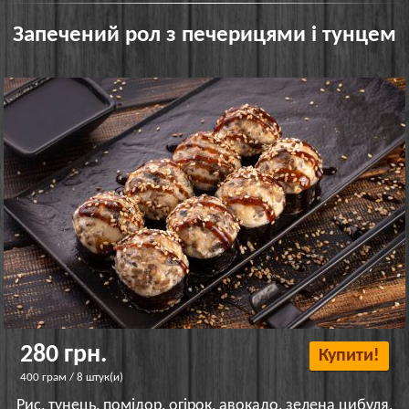
Запечений рол з печерицями і тунцем
280 грн.
Купити!
400 грам / 8 штук(и)
Рис, тунець, помідор, огірок, авокадо, зелена цибуля,