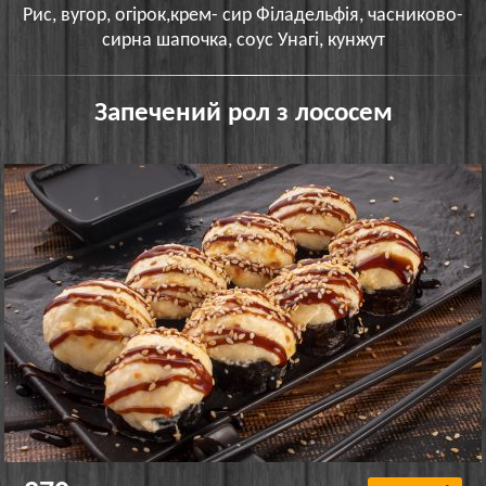
Рис, вугор, огірок,крем- сир Філадельфія, часниково-
сирна шапочка, соус Унагі, кунжут
Запечений рол з лососем