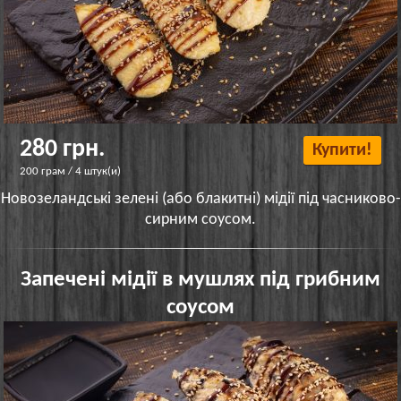
280 грн.
Купити!
200 грам / 4 штук(и)
Новозеландські зелені (або блакитні) мідії під часниково-
сирним соусом.
Запечені мідії в мушлях під грибним
соусом