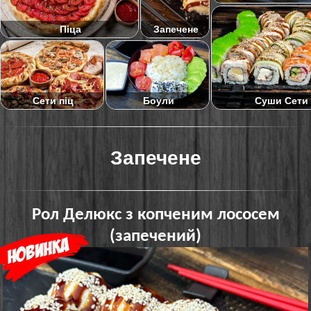
Піца
Запечене
Суши Сети
Сети піц
Боули
Запечене
Рол Делюкс з копченим лососем
(запечений)