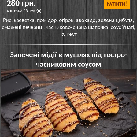
280 грн.
Купити!
400 грам / 8 штук(и)
Рис, креветка, помідор, огірок, авокадо, зелена цибуля,
смажені печериці, часниково-сирна шапочка, соус Унагі,
кунжут
Запечені мідії в мушлях під гостро-
часниковим соусом