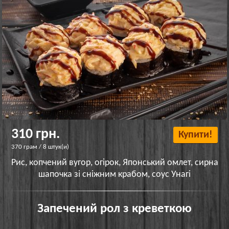
310 грн.
Купити!
370 грам / 8 штук(и)
Рис, копчений вугор, огірок, Японський омлет, сирна
шапочка зі сніжним крабом, соус Унагі
Запечений рол з креветкою