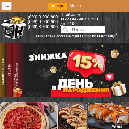
Меню
UA
0 грн
Приймаємо
(093) 3-900-900
замовлення
с 10:00
(098) 3-900-900
до 22:00
(066) 3-900-900
Искать:
ПОИСК
*
Безкоштовна доставка суші та піци по
Миколаєву
Роли