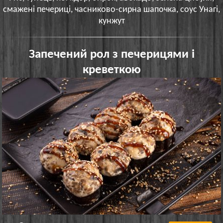
смажені печериці, часниково-сирна шапочка, соус Унагі,
кунжут
Запечений рол з печерицями і
креветкою